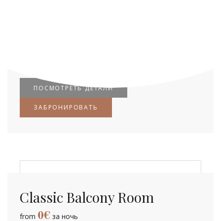
0
€
from
за ночь
Ornare massa eget egestas purus viverra accumsan in
nisl. Lorem sed risus ultricies tristique nulla. Sit amet
dictum sit amet.
ПОСМОТРЕТЬ ДЕТАЛИ
ЗАБРОНИРОВАТЬ
Classic Balcony Room
0
€
from
за ночь