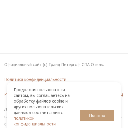
Официальный сайт (с) Гранд Петергоф СПА Отель.
Политика конфиденциальности
Продолжая пользоваться
Реестровая запись в Перечне квалифицированных гостиниц
сайтом, вы соглашаетесь на
обработку файлов cookie и
других пользовательских
Любое использование либо копирование материалов
данных в соответствии с
Понятно
сайта, элементов дизайна и оформления допускается лишь
политикой
конфиденциальности
.
с разрешения правообладателя.