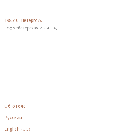
Расположение
198510, Петергоф,
Гофмейстерская 2, лит. А,
Социальные сети
Об отеле
Русский
English (US)