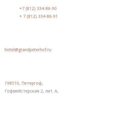
Phone:
+7 (812) 334-86-90
Phone:
+ 7 (812) 334-86-91
Email
hotel@grandpeterhof.ru
Расположение
198510, Петергоф,
Гофмейстерская 2, лит. А,
Социальные сети