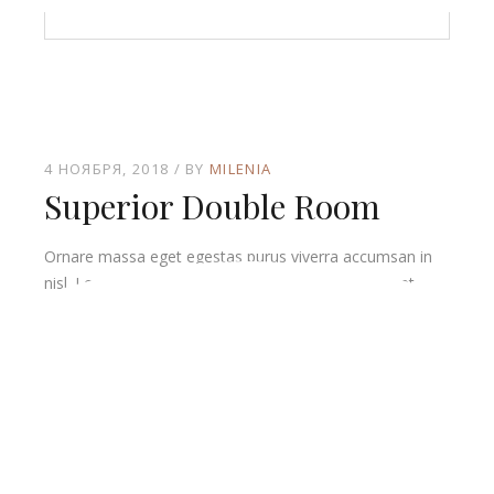
4 НОЯБРЯ, 2018
BY
MILENIA
Superior Double Room
Ornare massa eget egestas purus viverra accumsan in
nisl. Lorem sed risus ultricies tristique nulla. Sit amet
dictum sit amet.
READ MORE