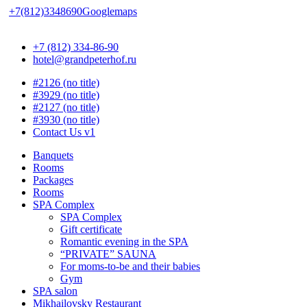
+7(812)3348690
Googlemaps
+7 (812) 334-86-90
hotel@grandpeterhof.ru
#2126 (no title)
#3929 (no title)
#2127 (no title)
#3930 (no title)
Contact Us v1
Banquets
Rooms
Packages
Rooms
SPA Complex
SPA Complex
Gift certificate
Romantic evening in the SPA
“PRIVATE” SAUNA
For moms-to-be and their babies
Gym
SPA salon
Mikhailovsky Restaurant