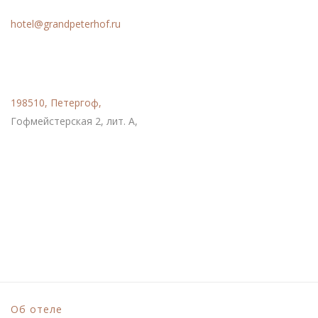
hotel@grandpeterhof.ru
Расположение
198510, Петергоф,
Гофмейстерская 2, лит. А,
Социальные сети
Об отеле