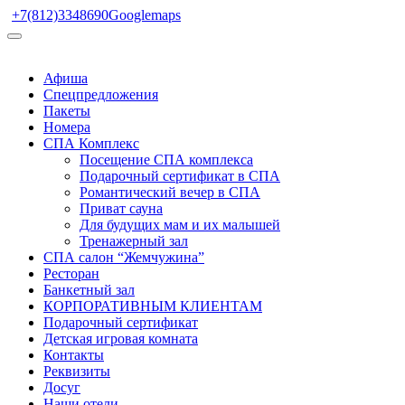
+7(812)3348690
Googlemaps
Афиша
Спецпредложения
Пакеты
Номера
СПА Комплекс
Посещение СПА комплекса
Подарочный сертификат в СПА
Романтический вечер в СПА
Приват сауна
Для будущих мам и их малышей
Тренажерный зал
СПА салон “Жемчужина”
Ресторан
Банкетный зал
КОРПОРАТИВНЫМ КЛИЕНТАМ
Подарочный сертификат
Детская игровая комната
Контакты
Реквизиты
Досуг
Наши отели