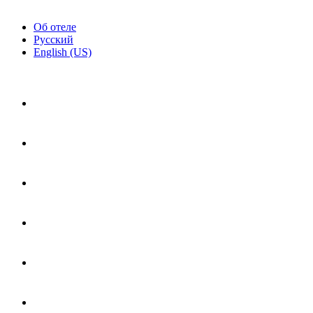
Об отеле
Русский
English (US)