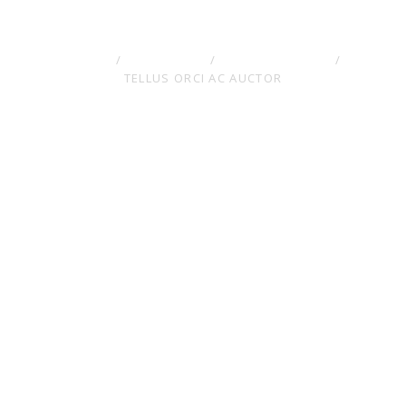
auctor
HOME
/
PORTFOLIO
/
POOLS & BEACH
/
TELLUS ORCI AC AUCTOR
Description
Aliquam congue fermentum nisl. Mauris accumsan nulla
vel diam. Sed in lacus ut enim adipiscing aliquet. Nulla