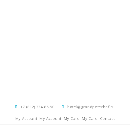
+7 (812) 334-86-90
hotel@grandpeterhof.ru
My Account
My Account
My Card
My Card
Contact