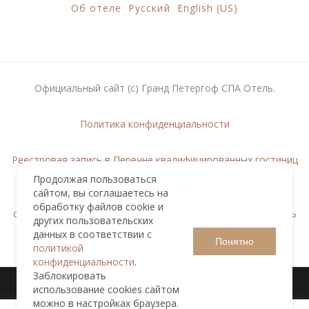
Об отеле
Русский
English (US)
Официальный сайт (с) Гранд Петергоф СПА Отель.
Политика конфиденциальности
Реестровая запись в Перечне квалифицированных гостиниц
Продолжая пользоваться
сайтом, вы соглашаетесь на
Любое использование либо копирование материалов
обработку файлов cookie и
сайта, элементов дизайна и оформления допускается лишь
других пользовательских
с разрешения правообладателя.
данных в соответствии с
Понятно
политикой
конфиденциальности
.
Заблокировать
использование cookies сайтом
можно в настройках браузера.