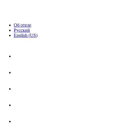
Об отеле
Русский
English (US)