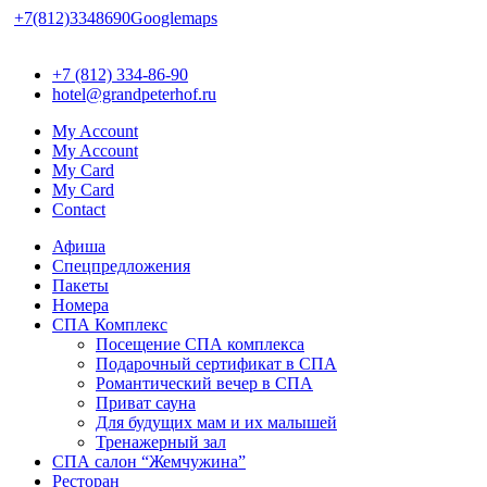
+7(812)3348690
Googlemaps
+7 (812) 334-86-90
hotel@grandpeterhof.ru
My Account
My Account
My Card
My Card
Contact
Афиша
Спецпредложения
Пакеты
Номера
СПА Комплекс
Посещение СПА комплекса
Подарочный сертификат в СПА
Романтический вечер в СПА
Приват сауна
Для будущих мам и их малышей
Тренажерный зал
СПА салон “Жемчужина”
Ресторан